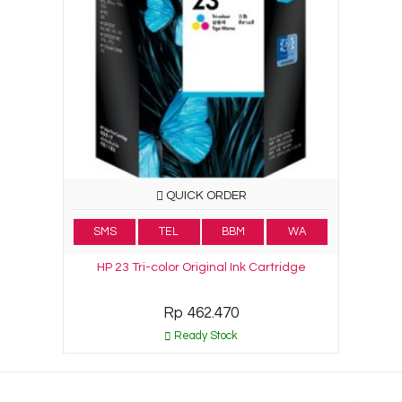
QUICK ORDER
SMS
TEL
BBM
WA
HP 23 Tri-color Original Ink Cartridge
Rp 462.470
Ready Stock