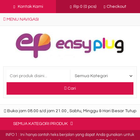
Kontak Kami
Rp 0
(
0
pcs)
Checkout
MENU NAVIGASI
Cari
Buka jam 08.00 s/d jam 21.00 , Sabtu, Minggu & Hari Besar Tutup
SEMUA KATEGORI PRODUK
INFO 1 : Ini hanya contoh teks berjalan yang dapat Anda gunakan untuk