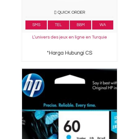
QUICK ORDER
SMS
TEL
BBM
WA
L’univers des jeux en ligne en Turquie
*Harga Hubungi CS