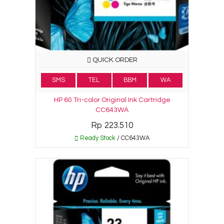
QUICK ORDER
SMS
TEL
BBM
WA
HP 60 Tri-color Original Ink Cartridge
CC643WA
Rp 223.510
Ready Stock
/ CC643WA