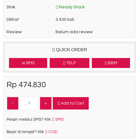
Stok
:
Ready Stock
Dilihat
:
3.430 kali
Review
:
Belum ada review
QUICK ORDER
SMS
TELP
BBM
Rp 474.830
-
+
Add to Cart
SMS
Pesan melalui SMS? Klik
COD
Bayar di tempat? Klik