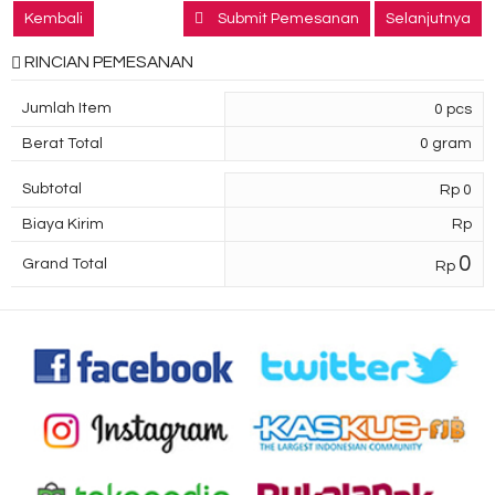
Kembali
Submit Pemesanan
Selanjutnya
RINCIAN PEMESANAN
Jumlah Item
0
pcs
Berat Total
0
gram
Subtotal
Rp
0
Biaya Kirim
Rp
0
Grand Total
Rp