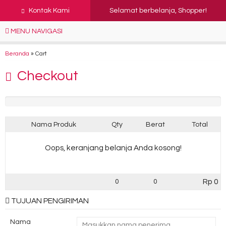
Kontak Kami
Selamat berbelanja, Shopper!
MENU NAVIGASI
Beranda
»
Cart
Checkout
Nama Produk
Qty
Berat
Total
Oops, keranjang belanja Anda kosong!
Rp 0
0
0
TUJUAN PENGIRIMAN
Nama