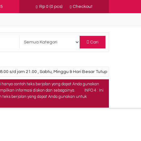
45
Rp 0
(
0
pcs)
Checkout
Cari
.00 s/d jam 21.00 , Sabtu, Minggu & Hari Besar Tutup
Ini hanya contoh teks berjalan yang dapat Anda gunakan
mpilkan informasi diskon dan sebagainya.
INFO 4 : Ini
toh teks berjalan yang dapat Anda gunakan untuk