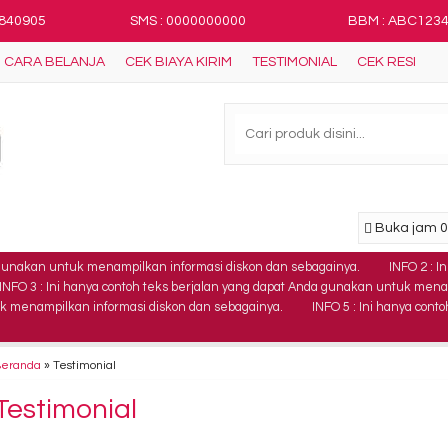
8840905
SMS : 0000000000
BBM : ABC123
CARA BELANJA
CEK BIAYA KIRIM
TESTIMONIAL
CEK RESI
Buka jam 08
a gunakan untuk menampilkan informasi diskon dan sebagainya.
INFO 2 : 
INFO 3 : Ini hanya contoh teks berjalan yang dapat Anda gunakan untuk mena
k menampilkan informasi diskon dan sebagainya.
INFO 5 : Ini hanya con
Beranda
»
Testimonial
Testimonial