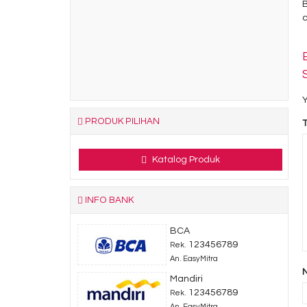
Y
PRODUK PILIHAN
Katalog Produk
INFO BANK
BCA
123456789
Rek.
An. EasyMitra
Mandiri
123456789
Rek.
An. EasyMitra