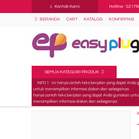
Kontak Kami
Hotline : 0217
BERANDA
CART
KATALOG
KONFIRMASI
SEMUA KATEGORI PRODUK
INFO 1 : Ini hanya contoh teks berjalan yang dapat And
untuk menampilkan informasi diskon dan sebagainya.
hanya contoh teks berjalan yang dapat Anda gunakan untu
menampilkan informasi diskon dan sebagainya.