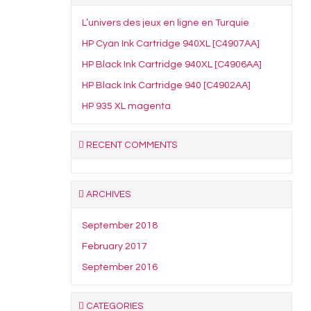
L’univers des jeux en ligne en Turquie
HP Cyan Ink Cartridge 940XL [C4907AA]
HP Black Ink Cartridge 940XL [C4906AA]
HP Black Ink Cartridge 940 [C4902AA]
HP 935 XL magenta
RECENT COMMENTS
ARCHIVES
September 2018
February 2017
September 2016
CATEGORIES