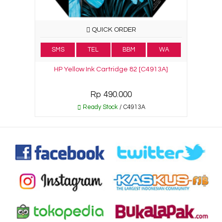
QUICK ORDER
SMS
TEL
BBM
WA
HP Yellow Ink Cartridge 82 [C4913A]
Rp 490.000
Ready Stock
/ C4913A