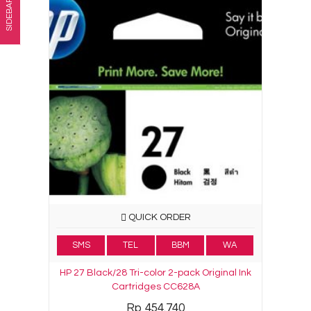
SIDEBAR
QUICK ORDER
SMS
TEL
BBM
WA
HP 27 Black/28 Tri-color 2-pack Original Ink
Cartridges CC628A
Rp 454.740