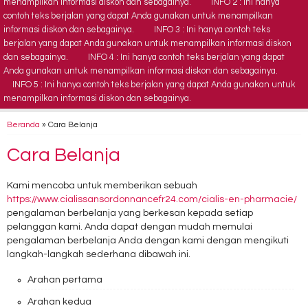
menampilkan informasi diskon dan sebagainya.
INFO 2 : Ini hanya
contoh teks berjalan yang dapat Anda gunakan untuk menampilkan
informasi diskon dan sebagainya.
INFO 3 : Ini hanya contoh teks
berjalan yang dapat Anda gunakan untuk menampilkan informasi diskon
dan sebagainya.
INFO 4 : Ini hanya contoh teks berjalan yang dapat
Anda gunakan untuk menampilkan informasi diskon dan sebagainya.
INFO 5 : Ini hanya contoh teks berjalan yang dapat Anda gunakan untuk
menampilkan informasi diskon dan sebagainya.
Beranda
»
Cara Belanja
Cara Belanja
Kami mencoba untuk memberikan sebuah
https://www.cialissansordonnancefr24.com/cialis-en-pharmacie/
pengalaman berbelanja yang berkesan kepada setiap
pelanggan kami. Anda dapat dengan mudah memulai
pengalaman berbelanja Anda dengan kami dengan mengikuti
langkah-langkah sederhana dibawah ini.
Arahan pertama
Arahan kedua