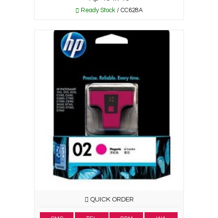
Ready Stock
/ CC628A
QUICK ORDER