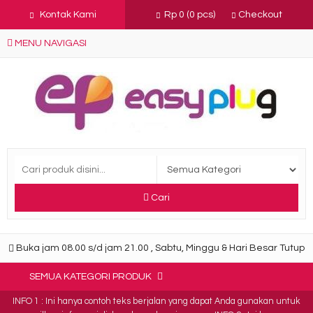
Kontak Kami
Rp 0
(
0
pcs)
Checkout
MENU NAVIGASI
Cari
Buka jam 08.00 s/d jam 21.00 , Sabtu, Minggu & Hari Besar Tutup
SEMUA KATEGORI PRODUK
INFO 1 : Ini hanya contoh teks berjalan yang dapat Anda gunakan untuk