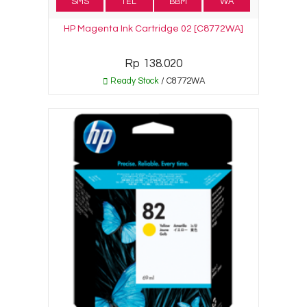
SMS
TEL
BBM
WA
HP Magenta Ink Cartridge 02 [C8772WA]
Rp 138.020
Ready Stock
/ C8772WA