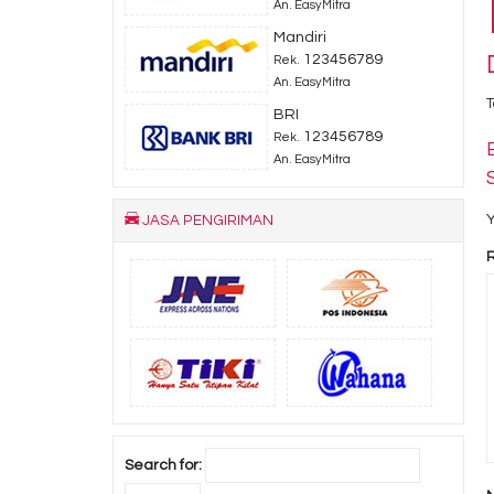
An. EasyMitra
Mandiri
123456789
Rek.
An. EasyMitra
T
BRI
123456789
Rek.
An. EasyMitra
Y
JASA PENGIRIMAN
Search for: