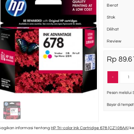
Berat
Stok
Dilihat
Review
EPSON-Black-Ink-
Cartridge-[T6641]
Rp 89.6
Rp 80.000
Ready Stock
SKU: T6641
-
Pesan melalui 
Bayar di tempat
Bagikan informasi tentang
HP Tri-color Ink Cartridge 678 [CZ108AA]
ke