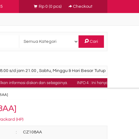
45
Rp 0
(
0
pcs)
Checkout
Cari
.00 s/d jam 21.00 , Sabtu, Minggu & Hari Besar Tutup
asi diskon dan sebagainya.
INFO 4 : Ini hanya contoh teks berjalan yan
08AA]
08AA]
Packard (HP)
:
CZ108AA