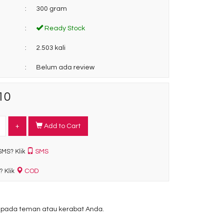
:
300 gram
:
Ready Stock
:
2.503 kali
:
Belum ada review
10
+
Add to Cart
SMS
SMS? Klik
COD
? Klik
pada teman atau kerabat Anda.