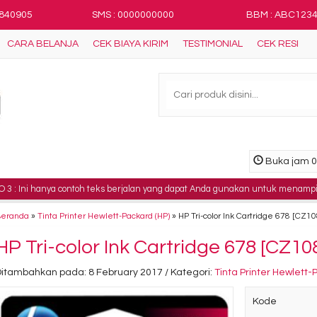
8840905
SMS : 0000000000
BBM : ABC123
CARA BELANJA
CEK BIAYA KIRIM
TESTIMONIAL
CEK RESI
Buka jam 08
hanya contoh teks berjalan yang dapat Anda gunakan untuk menampilkan inform
Beranda
»
Tinta Printer Hewlett-Packard (HP)
»
HP Tri-color Ink Cartridge 678 [CZ1
HP Tri-color Ink Cartridge 678 [CZ1
Ditambahkan pada: 8 February 2017 / Kategori:
Tinta Printer Hewlett-
Kode