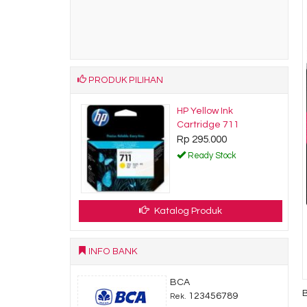
PRODUK PILIHAN
Tri-color Original
HP Yellow Ink
artridge
Cartridge 711
2.470
Rp 295.000
dy Stock
Ready Stock
Katalog Produk
INFO BANK
BCA
123456789
Rek.