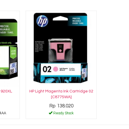
e 920XL
HP Light Magenta Ink Cartridge 02
[C8775WA]
Rp 138.020
4AA
Ready Stock