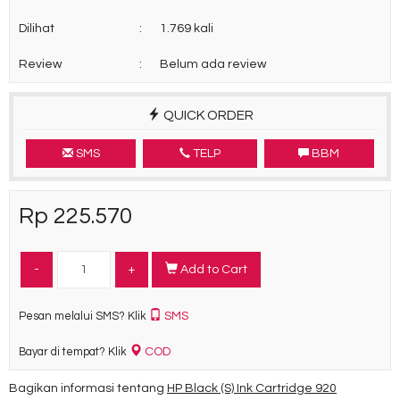
Dilihat
:
1.769 kali
Review
:
Belum ada review
QUICK ORDER
SMS
TELP
BBM
Rp 225.570
-
+
Add to Cart
SMS
Pesan melalui SMS? Klik
COD
Bayar di tempat? Klik
Bagikan informasi tentang
HP Black (S) Ink Cartridge 920