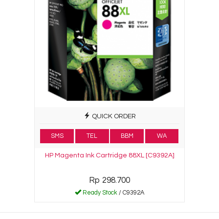
QUICK ORDER
SMS
TEL
BBM
WA
HP Magenta Ink Cartridge 88XL [C9392A]
Rp 298.700
Ready Stock
/ C9392A