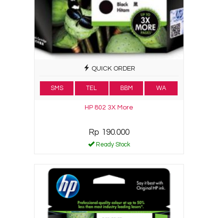
QUICK ORDER
SMS
TEL
BBM
WA
HP 802 3X More
Rp 190.000
Ready Stock