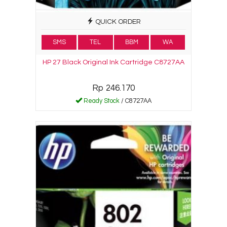
QUICK ORDER
SMS
TEL
BBM
WA
HP 27 Black Original Ink Cartridge C8727AA
Rp 246.170
Ready Stock
/ C8727AA