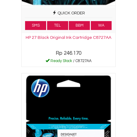
QUICK ORDER
SMS
TEL
BBM
WA
HP 27 Black Original Ink Cartridge C8727AA
Rp 246.170
Ready Stock
/ C8727AA