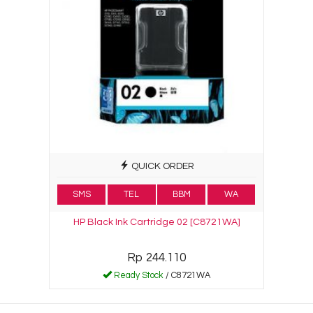
QUICK ORDER
SMS
TEL
BBM
WA
HP Black Ink Cartridge 02 [C8721WA]
Rp 244.110
Ready Stock
/ C8721WA