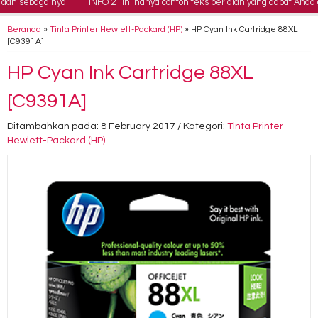
n sebagainya.
INFO 2 : Ini hanya contoh teks berjalan yang dapat Anda g
Beranda
»
Tinta Printer Hewlett-Packard (HP)
»
HP Cyan Ink Cartridge 88XL
[C9391A]
HP Cyan Ink Cartridge 88XL
[C9391A]
Ditambahkan pada: 8 February 2017 / Kategori:
Tinta Printer
Hewlett-Packard (HP)