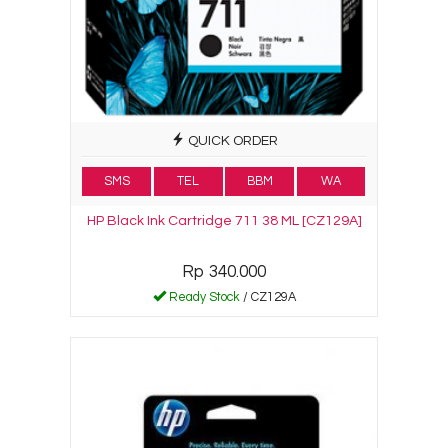
QUICK ORDER
SMS
TEL
BBM
WA
HP Black Ink Cartridge 711 38 ML [CZ129A]
Rp 340.000
Ready Stock
/ CZ129A