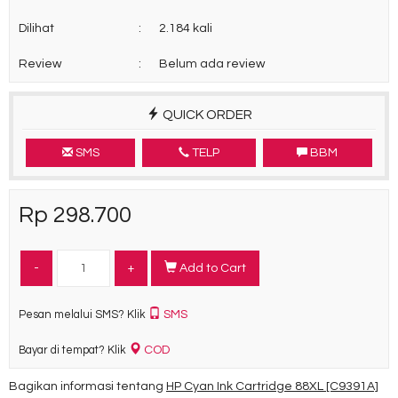
Dilihat
:
2.184 kali
Review
:
Belum ada review
QUICK ORDER
SMS
TELP
BBM
Rp 298.700
-
+
Add to Cart
SMS
Pesan melalui SMS? Klik
COD
Bayar di tempat? Klik
Bagikan informasi tentang
HP Cyan Ink Cartridge 88XL [C9391A]