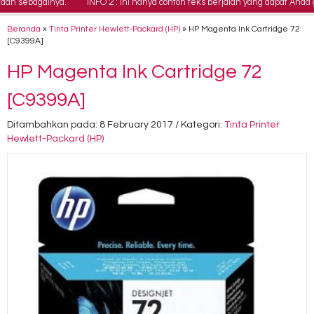
n sebagainya.
INFO 2 : Ini hanya contoh teks berjalan yang dapat Anda g
Beranda
»
Tinta Printer Hewlett-Packard (HP)
»
HP Magenta Ink Cartridge 72
[C9399A]
HP Magenta Ink Cartridge 72
[C9399A]
Ditambahkan pada: 8 February 2017 / Kategori:
Tinta Printer
Hewlett-Packard (HP)