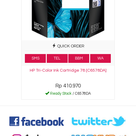
QUICK ORDER
SMS
TEL
BBM
WA
HP Tri-Color Ink Cartridge 78 [C6578DA]
Rp 410.970
Ready Stock
/ C6578DA