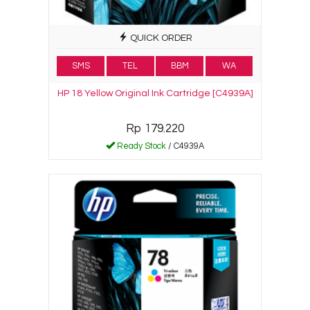
QUICK ORDER
SMS
TEL
BBM
WA
HP 18 Yellow Original Ink Cartridge [C4939A]
Rp 179.220
Ready Stock
/ C4939A