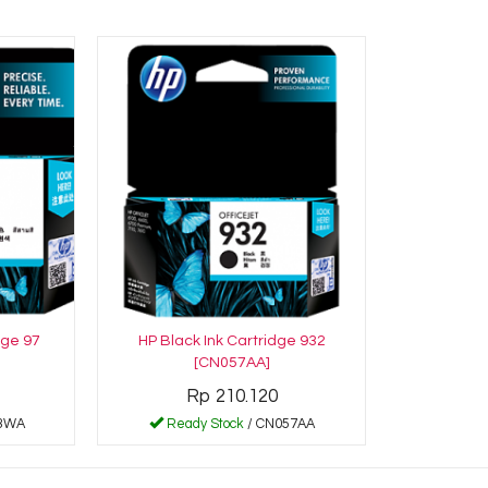
dge 97
HP Black Ink Cartridge 932
[CN057AA]
Rp 210.120
63WA
Ready Stock
/ CN057AA