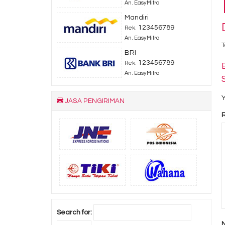
An. EasyMitra
Mandiri
123456789
Rek.
An. EasyMitra
T
BRI
123456789
Rek.
An. EasyMitra
Y
JASA PENGIRIMAN
Search for: