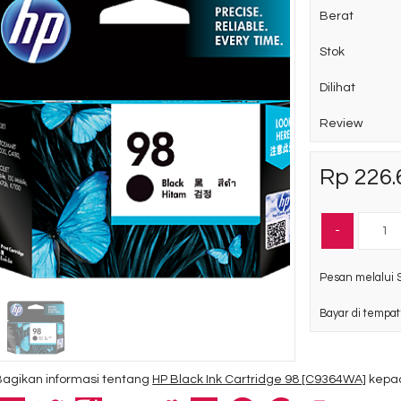
Berat
Stok
Dilihat
Review
HP 27 Black Original
Ink Cartridge
Rp 226.
C8727AA
Rp 246.170
Ready Stock
-
SKU: C8727AA
Pesan melalui 
Bayar di tempat
Bagikan informasi tentang
HP Black Ink Cartridge 98 [C9364WA]
kepad