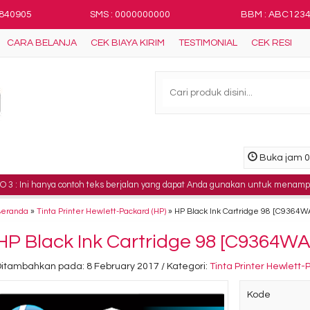
8840905
SMS : 0000000000
BBM : ABC123
CARA BELANJA
CEK BIAYA KIRIM
TESTIMONIAL
CEK RESI
Buka jam 08
hanya contoh teks berjalan yang dapat Anda gunakan untuk menampilkan infor
Beranda
»
Tinta Printer Hewlett-Packard (HP)
»
HP Black Ink Cartridge 98 [C9364W
HP Black Ink Cartridge 98 [C9364WA
Ditambahkan pada: 8 February 2017 / Kategori:
Tinta Printer Hewlett-
Kode