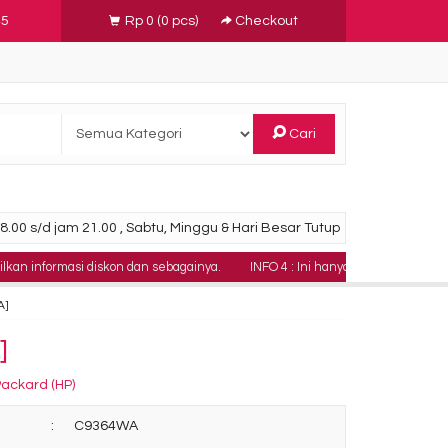
45
Rp 0
(
0
pcs)
Checkout
Cari
.00 s/d jam 21.00 , Sabtu, Minggu & Hari Besar Tutup
masi diskon dan sebagainya.
INFO 4 : Ini hanya contoh teks berjalan ya
A]
]
Packard (HP)
:
C9364WA