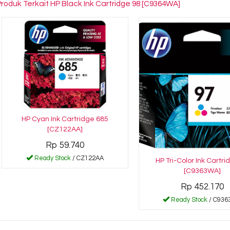
Produk Terkait HP Black Ink Cartridge 98 [C9364WA]
HP Cyan Ink Cartridge 685
[CZ122AA]
Rp 59.740
Ready Stock
/ CZ122AA
HP Tri-Color Ink Cartri
[C9363WA]
Rp 452.170
Ready Stock
/ C93