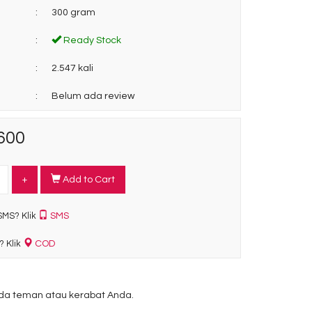
:
300 gram
:
Ready Stock
:
2.547 kali
:
Belum ada review
600
+
Add to Cart
SMS
SMS? Klik
COD
? Klik
a teman atau kerabat Anda.