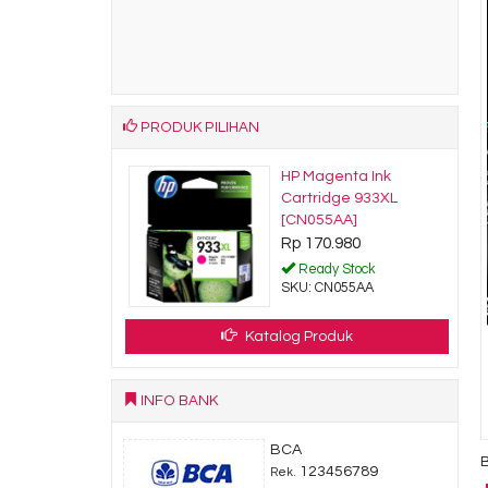
PRODUK PILIHAN
Yellow Original
HP Magenta Ink
artridge [C4939A]
Cartridge 933XL
9.220
[CN055AA]
Rp 170.980
dy Stock
C4939A
Ready Stock
SKU: CN055AA
Katalog Produk
INFO BANK
BCA
123456789
Rek.