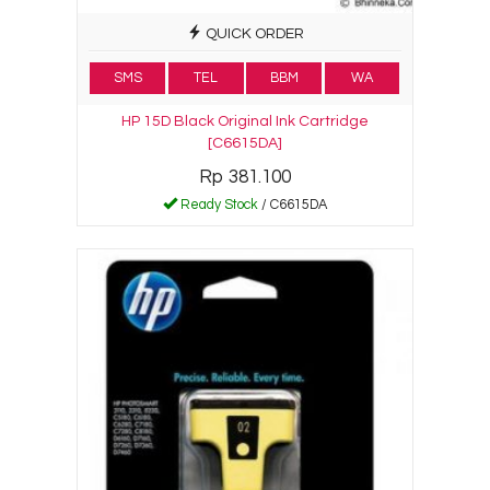
QUICK ORDER
SMS
TEL
BBM
WA
HP 15D Black Original Ink Cartridge
[C6615DA]
Rp 381.100
Ready Stock
/ C6615DA