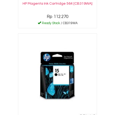
HP Magenta Ink Cartridge 564 [CB319WA]
Rp 112.270
Ready Stock
/ CB319WA