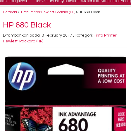
n sebagainya.
INFO 2 : Ini hanya contoh teks berjalan yang dapat Anda g
Beranda
»
Tinta Printer Hewlett-Packard (HP)
»
HP 680 Black
HP 680 Black
Ditambahkan pada: 8 February 2017 / Kategori:
Tinta Printer
Hewlett-Packard (HP)