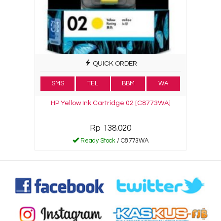
QUICK ORDER
SMS
TEL
BBM
WA
HP Yellow Ink Cartridge 02 [C8773WA]
Rp 138.020
Ready Stock
/ C8773WA