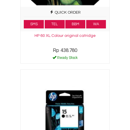
QUICK ORDER
SMS
TEL
BBM
WA
HP 60 XL Colour original catridge
Rp 438.780
Ready Stock