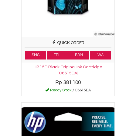
QUICK ORDER
SMS
TEL
BBM
WA
HP 15D Black Original Ink Cartridge
[C6615DA]
Rp 381.100
Ready Stock
/ C6615DA