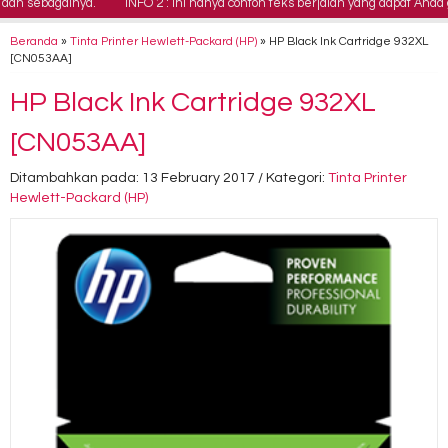
n sebagainya.
INFO 2 : Ini hanya contoh teks berjalan yang dapat Anda 
Beranda
»
Tinta Printer Hewlett-Packard (HP)
»
HP Black Ink Cartridge 932XL
[CN053AA]
HP Black Ink Cartridge 932XL
[CN053AA]
Ditambahkan pada: 13 February 2017 / Kategori:
Tinta Printer
Hewlett-Packard (HP)