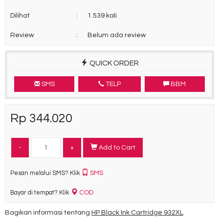
Dilihat
:
1.539 kali
Review
:
Belum ada review
QUICK ORDER
SMS
TELP
BBM
Rp 344.020
-
+
Add to Cart
SMS
Pesan melalui SMS? Klik
COD
Bayar di tempat? Klik
Bagikan informasi tentang
HP Black Ink Cartridge 932XL