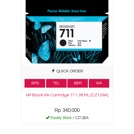
QUICK ORDER
SMS
TEL
BBM
WA
HP Black Ink Cartridge 711 38 ML [CZ129A]
Rp 340.000
Ready Stock
/ CZ129A