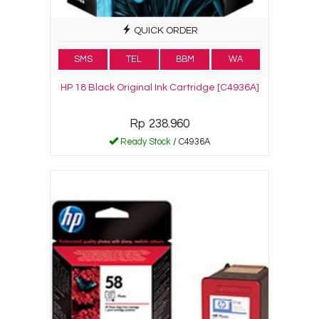
QUICK ORDER
SMS
TEL
BBM
WA
HP 18 Black Original Ink Cartridge [C4936A]
Rp 238.960
Ready Stock
/ C4936A