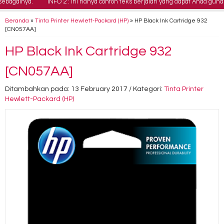
againya.
INFO 2 : Ini hanya contoh teks berjalan yang dapat Anda gunaka
Beranda
»
Tinta Printer Hewlett-Packard (HP)
»
HP Black Ink Cartridge 932
[CN057AA]
HP Black Ink Cartridge 932
[CN057AA]
Ditambahkan pada: 13 February 2017 / Kategori:
Tinta Printer
Hewlett-Packard (HP)