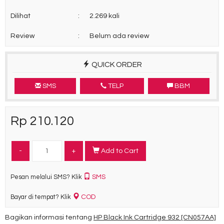
Dilihat
:
2.269 kali
Review
:
Belum ada review
QUICK ORDER
SMS
TELP
BBM
Rp 210.120
-
+
Add to Cart
SMS
Pesan melalui SMS? Klik
COD
Bayar di tempat? Klik
Bagikan informasi tentang
HP Black Ink Cartridge 932 [CN057AA]