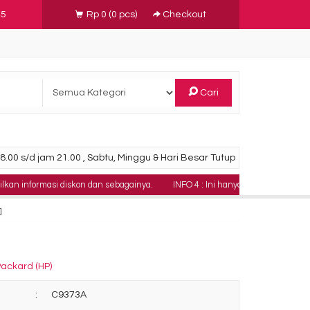
45
Rp 0
(
0
pcs)
Checkout
Cari
.00 s/d jam 21.00 , Sabtu, Minggu & Hari Besar Tutup
masi diskon dan sebagainya.
INFO 4 : Ini hanya contoh teks berjalan yan
]
Packard (HP)
:
C9373A