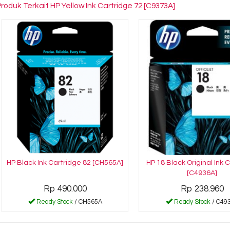
Produk Terkait HP Yellow Ink Cartridge 72 [C9373A]
HP Black Ink Cartridge 82 [CH565A]
HP 18 Black Original Ink 
[C4936A]
Rp 490.000
Rp 238.960
Ready Stock
/ CH565A
Ready Stock
/ C49