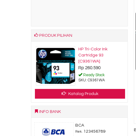
PRODUK PILIHAN
-Color Ink
HP Tri-Color Ink
idge 22
Cartridge 93
2AA]
[C9361WA]
7.330
Rp 260.590
dy Stock
Ready Stock
C9352AA
SKU: C9361WA
Katalog Produk
INFO BANK
BCA
123456789
Rek.