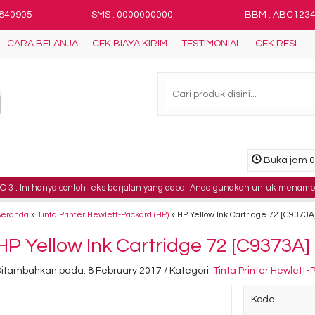
8840905
SMS : 0000000000
BBM : ABC123
CARA BELANJA
CEK BIAYA KIRIM
TESTIMONIAL
CEK RESI
Buka jam 08
hanya contoh teks berjalan yang dapat Anda gunakan untuk menampilkan infor
Beranda
»
Tinta Printer Hewlett-Packard (HP)
»
HP Yellow Ink Cartridge 72 [C9373A
HP Yellow Ink Cartridge 72 [C9373A]
Ditambahkan pada: 8 February 2017 / Kategori:
Tinta Printer Hewlett-
Kode