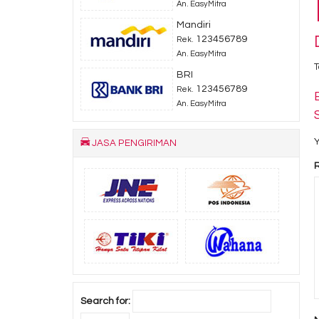
An. EasyMitra
Mandiri
123456789
Rek.
An. EasyMitra
T
BRI
123456789
Rek.
An. EasyMitra
Y
JASA PENGIRIMAN
Search for: