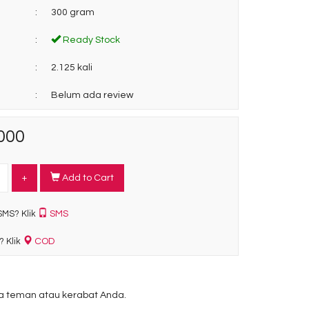
:
300 gram
:
Ready Stock
:
2.125 kali
:
Belum ada review
000
+
Add to Cart
SMS
SMS? Klik
COD
? Klik
 teman atau kerabat Anda.