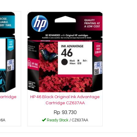
Cartridge
HP 46 Black Original Ink Advantage
Cartridge CZ637AA
Rp 93.730
36A
Ready Stock
/ CZ637AA