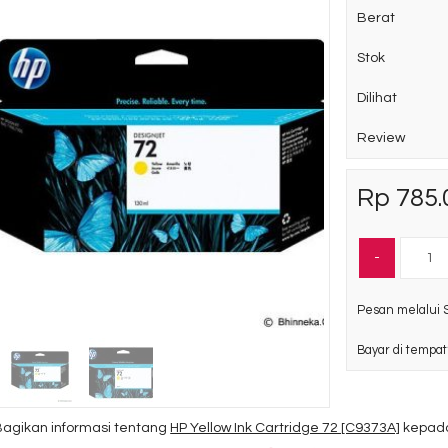
Berat
Stok
Dilihat
Review
HP Magenta Ink
Cartridge 564
Rp 785.
[CB319WA]
Rp 112.270
Ready Stock
-
SKU: CB319WA
Pesan melalui 
Bayar di tempat
Bagikan informasi tentang
HP Yellow Ink Cartridge 72 [C9373A]
kepada