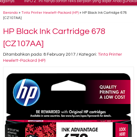
inya.
INFO 2 : Ini hanya contoh teks berjalan yang dapat Anda gunakan 
Beranda
»
Tinta Printer Hewlett-Packard (HP)
»
HP Black Ink Cartridge 678
[CZ107AA]
HP Black Ink Cartridge 678
[CZ107AA]
Ditambahkan pada: 8 February 2017 / Kategori:
Tinta Printer
Hewlett-Packard (HP)