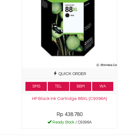
QUICK ORDER
SMS
TEL
BBM
WA
HP Black Ink Cartridge 88XL [C9396A]
Rp 438.780
Ready Stock
/ C9396A