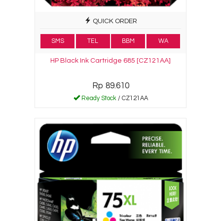
QUICK ORDER
SMS
TEL
BBM
WA
HP Black Ink Cartridge 685 [CZ121AA]
Rp 89.610
Ready Stock
/ CZ121AA