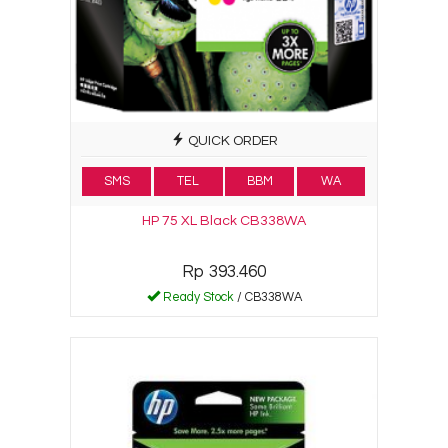
QUICK ORDER
SMS
TEL
BBM
WA
HP 75 XL Black CB338WA
Rp 393.460
Ready Stock
/ CB338WA