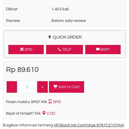
Dilihat
:
1.453 kali
Review
:
Belum ada review
QUICK ORDER
SMS
TELP
BBM
Rp 89.610
-
+
Add to Cart
SMS
Pesan melalui SMS? Klik
COD
Bayar di tempat? Klik
Bagikan informasi tentang
HP Black Ink Cartridge 678 [CZ107AA]