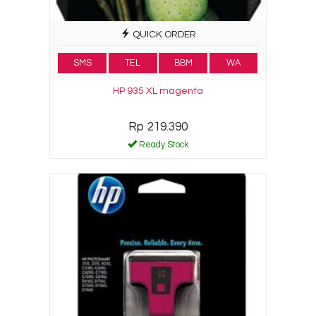
QUICK ORDER
SMS
TEL
BBM
WA
HP 935 XL magenta
Rp 219.390
Ready Stock