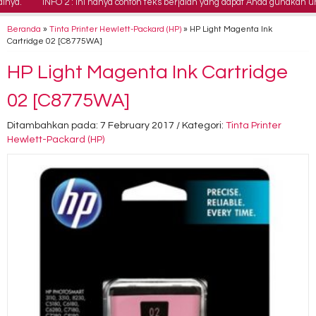
a.
INFO 2 : Ini hanya contoh teks berjalan yang dapat Anda gunakan untu
Beranda
»
Tinta Printer Hewlett-Packard (HP)
»
HP Light Magenta Ink
Cartridge 02 [C8775WA]
HP Light Magenta Ink Cartridge
02 [C8775WA]
Ditambahkan pada: 7 February 2017 / Kategori:
Tinta Printer
Hewlett-Packard (HP)