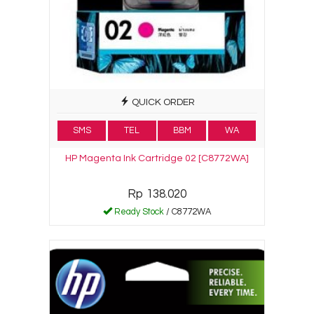
QUICK ORDER
SMS
TEL
BBM
WA
HP Magenta Ink Cartridge 02 [C8772WA]
Rp 138.020
Ready Stock
/ C8772WA